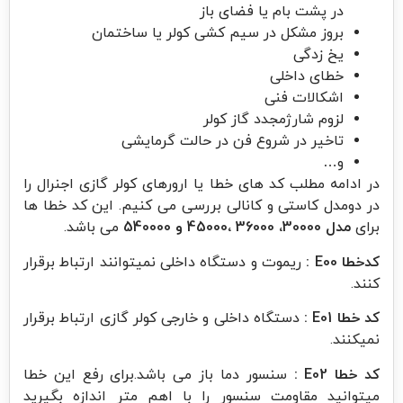
در پشت بام یا فضای باز
بروز مشکل در سیم کشی کولر یا ساختمان
یخ زدگی
خطای داخلی
اشکالات فنی
لزوم شارژمجدد گاز کولر
تاخیر در شروع فن در حالت گرمایشی
و…
در ادامه مطلب کد های خطا یا ارورهای کولر گازی اجنرال را
در دومدل کاستی و کانالی بررسی می کنیم. این کد خطا ها
برای
مدل 30000، 36000 ،45000 و 540000
می باشد.
کدخطا E00 :
ریموت و دستگاه داخلی نمیتوانند ارتباط برقرار
کنند.
کد خطا E01 :
دستگاه داخلی و خارجی کولر گازی ارتباط برقرار
نمیکنند.
کد خطا E02 :
سنسور دما باز می باشد.برای رفع این خطا
میتوانید مقاومت سنسور را با اهم متر اندازه بگیرید