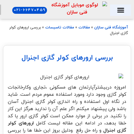
021-66470459
فنی سازان
تاریخ برگزاری دوره ها
شهریه دوره ها
دوره های آموزشی
آموزشگاه فنی سازان
»
مقالات
»
مقالات تاسیسات
»
بررسی ارورهای کولر
گازی اجنرال
بررسی ارورهای کولر گازی اجنرال
امروزه دربیشترآپارتمان های مسکونی ،تجاری وکارخانجات
کولر گازی وجود دارد ومورد استفاده عموم مردم است. شاید
در نگاه اول استفاده و راه اندازی کولر گازی اجنرال آسان
باشد ولی پیشنهاد میکنم اگر علم آن را ندارید هرگز این کار
را نکنید. در برخی از موارد ممکن است کولر گازی ارور یا کد
خطا بدهد، در ادامه این مقاله لیست کامل
ارورهای کولر
گازی اجنرال
و راه حل رفع ودلیل بروز این خطا ها را بررسی