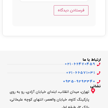
ارتباط با ما
021-66470459
021-66571031
0935-9293340
نشانی
تهران، میدان انقلاب، ابتدای خیابان آزادی، رو به روی
پارکینگ کاوه، خیابان والعصر، انتهای کوچه علیخانی،
پلاک 12، طبقه اول